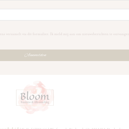
ns verzamelt via dit formulier. Ik meld mij aan om nieuwsberichten te ontvange
Aanmelden