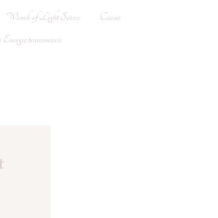
Womb of Light Sessie
Cacao
Energie transmissie
t