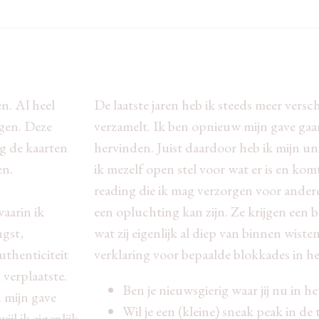
en. Al heel
De laatste jaren heb ik steeds meer versc
igen. Deze
verzamelt. Ik ben opnieuw mijn gave ga
g de kaarten
hervinden. Juist daardoor heb ik mijn un
en.
ik mezelf open stel voor wat er is en kom
reading die ik mag verzorgen voor ander
waarin ik
een opluchting kan zijn. Ze krijgen een b
ngst,
wat zij eigenlijk al diep van binnen wisten
thenticiteit
verklaring voor bepaalde blokkades in he
verplaatste.
Ben je nieuwsgierig waar jij nu in he
d mijn gave
Wil je een (kleine) sneak peak in de
ijl ik eigenlijk