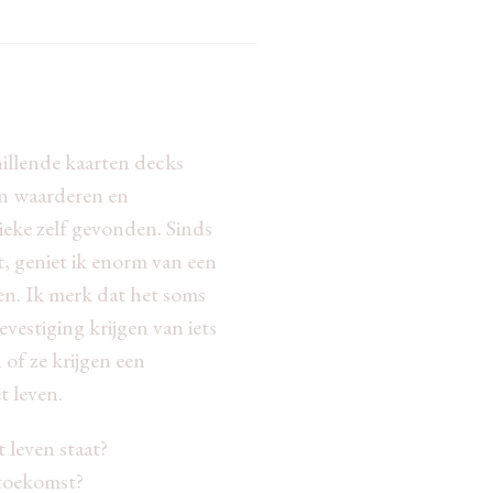
hillende kaarten decks
an waarderen en
ieke zelf gevonden. Sinds
t, geniet ik enorm van een
en. Ik merk dat het soms
evestiging krijgen van iets
 of ze krijgen een
t leven.
t leven staat?
 toekomst?