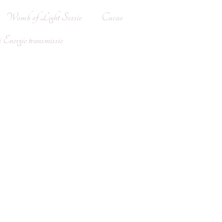
Womb of Light Sessie
Cacao
Energie transmissie