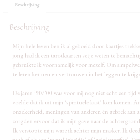
Beschrijving
Beschrijving
Mijn hele leven ben ik al geboeid door kaartjes trekk
jong had ik een tarotkaarten setje weten te bemacht
gebruikte ik voornamelijk voor mezelf. Om simpelwe
te leren kennen en vertrouwen in het leggen te krijg
De jaren ’90/’00 was voor mij nog niet echt een tijd 
voelde dat ik uit mijn ‘spirituele kast’ kon komen. A
onzekerheid, meningen van anderen én gebrek aan au
zorgden ervoor dat ik mijn gave naar de achtergrond 
Ik verstopte mijn ware ik achter mijn masker. Ik dee
vaak af als een ‘toevalligheidje’ of ‘gelukstreffer’. Terw