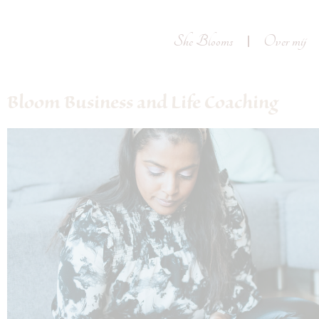
She Blooms
Over mij
Bloom Business and Life Coaching