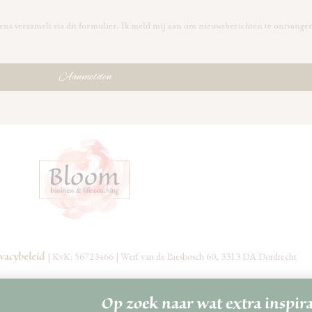
ns verzamelt via dit formulier. Ik meld mij aan om nieuwsberichten te ontvange
Aanmelden
vacybeleid
| KvK: 56723466 | Werf van de Biesbosch 60, 3313 DA Dordrecht
Op zoek naar wat extra inspira
hebben heel hard gewerkt om deze originele content voor jou te maken. Confor