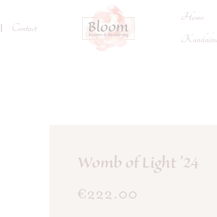
Home
Contact
Kundalini 
Womb of Light ’24
€
222.00