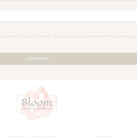
ns verzamelt via dit formulier. Ik meld mij aan om nieuwsberichten te ontvange
Aanmelden